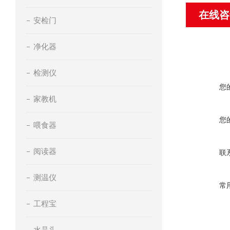
在线咨
安检门
净化器
检测仪
您
家教机
您
喂食器
阅读器
联
测温仪
常
工程宝
水晶头