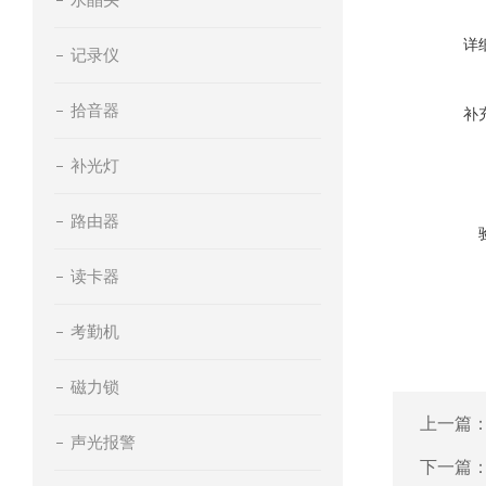
详
记录仪
拾音器
补
补光灯
路由器
读卡器
考勤机
磁力锁
上一篇
声光报警
下一篇