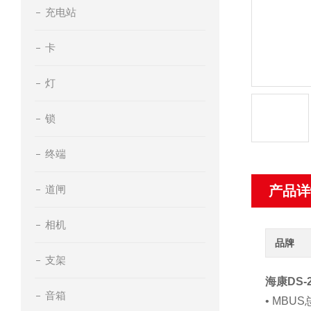
充电站
卡
灯
锁
终端
道闸
产品详
相机
品牌
支架
海康DS-
音箱
• MBU