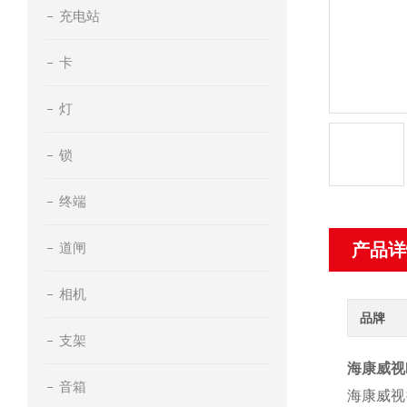
充电站
卡
灯
锁
终端
道闸
产品详
相机
品牌
支架
海康威视D
音箱
海康威视