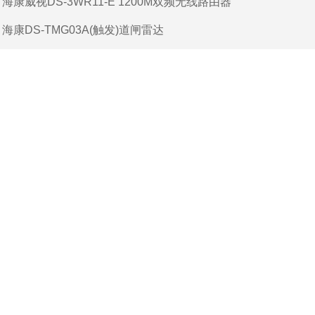
：
海康威视DS-3WR11-E 1200M双频无线路由器
：
海康DS-TMG03A(触发)道闸雷达