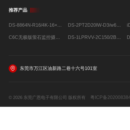
推荐产品
DS-8864N-R16/4K-16×4T/希捷16盘位录像机
DS-2PT2D20IW-D3/w64路高清硬盘录像机
C6C无极版萤石监控摄像头
DS-1LPRVV-2C150/2B监控室外夜视高清电源线护套线200米/卷
东莞市万江区油新路二巷十六号101室
© 2026 东莞广恩电子有限公司 版权所有
粤ICP备20200838