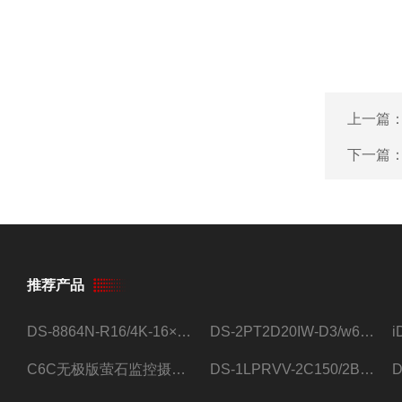
上一篇
下一篇
推荐产品
DS-8864N-R16/4K-16×4T/希捷16盘位录像机
DS-2PT2D20IW-D3/w64路高清硬盘录像机
C6C无极版萤石监控摄像头
DS-1LPRVV-2C150/2B监控室外夜视高清电源线护套线200米/卷