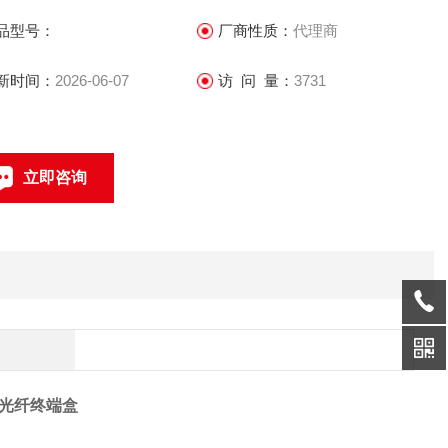
品规格：提供8 口光纤终端盒，可搭配LC、SC、FC光纤适配器
品型号：
厂商性质：
代理商
用
品特点：模块化设计,可灵活选择安装模块数量；采用全密闭式
新时间：
2026-06-07
访 问 量：
3731
计，轻便安装；上部背板可打开，内部自带光纤融接盘及光缆
定环。
立即咨询
联系电话：
-ZGHK-12/E 12 口金属终端盒
金属光纤终端盒