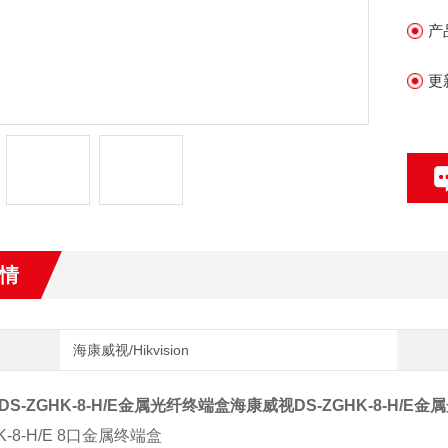
产
产
使
产
更
设
固
DS
情
海康威视/Hikvision
S-ZGHK-8-H/E金属光纤终端盒
海康威视DS-ZGHK-8-H/E
K-8-H/E 8口金属终端盒