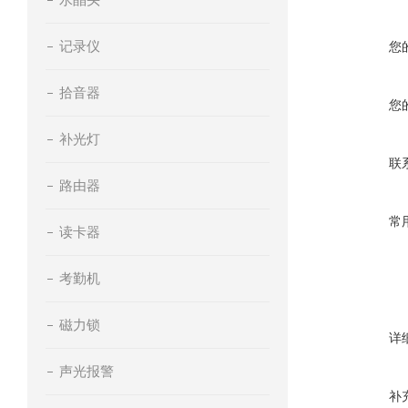
记录仪
您
拾音器
您
补光灯
联
路由器
常
读卡器
考勤机
磁力锁
详
声光报警
补