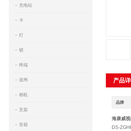
充电站
卡
灯
锁
终端
道闸
产品详
相机
品牌
支架
海康威视D
音箱
DS-ZGH