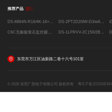
推荐产品
DS-8864N-R16/4K-16×4T/希捷16盘位录像机
DS-2PT2D20IW-D3/w64路高清硬盘录像机
C6C无极版萤石监控摄像头
DS-1LPRVV-2C150/2B监控室外夜视高清电源线护套线200米/卷
东莞市万江区油新路二巷十六号101室
© 2026 东莞广恩电子有限公司 版权所有
粤ICP备20200838