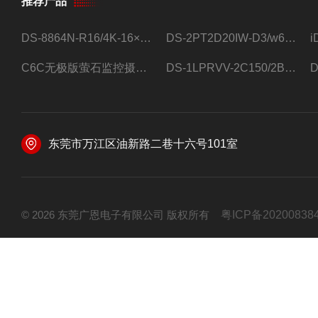
推荐产品
DS-8864N-R16/4K-16×4T/希捷16盘位录像机
DS-2PT2D20IW-D3/w64路高清硬盘录像机
C6C无极版萤石监控摄像头
DS-1LPRVV-2C150/2B监控室外夜视高清电源线护套线200米/卷
东莞市万江区油新路二巷十六号101室
© 2026 东莞广恩电子有限公司 版权所有
粤ICP备20200838