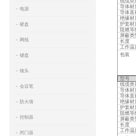
线缆类
导体材
电源
导体直
绝缘材
护套材
硬盘
阻燃等
屏蔽类
网线
长度
工作温
包装
键盘
镜头
型号
线缆类
会议笔
导体材
导体直
防火墙
绝缘材
护套材
阻燃等
控制器
屏蔽类
长度
工作温
闭门器