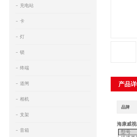
充电站
卡
灯
锁
终端
道闸
产品详
相机
品牌
支架
海康威视D
音箱
型号