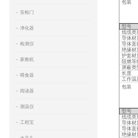
包装
安检门
型号
净化器
线缆类
导体材
检测仪
导体直
绝缘材
护套材
家教机
阻燃等
屏蔽类
长度
喂食器
工作温
包装
阅读器
测温仪
型号
线缆类
工程宝
导体材
导体直
绝缘材
水晶头