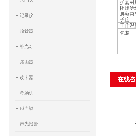
护套材
阻燃等
屏蔽类
记录仪
长度
工作温
拾音器
包装
补光灯
路由器
读卡器
在线咨
考勤机
磁力锁
声光报警