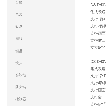
音箱
DS-D43
集成
发送
电源
支持
1
路
D
支持
2
路
硬盘
支持
画面
网线
支持窗口
支持
6
个
键盘
DS-D43
镜头
集成
发送
会议笔
支持
1
路
D
支持
4
路
防火墙
支持
画面
支持窗口
控制器
支持
6
个