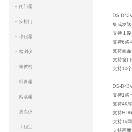
闭门器
DS-D43
安检门
集成
发送
支持
1
路
净化器
支持6
路
支持
画面
检测仪
支持窗口
家教机
支持10
喂食器
DS-D43
支持
1
路
阅读器
支持
4K
测温仪
支持
HD
支持
16
网
工程宝
支持
画面