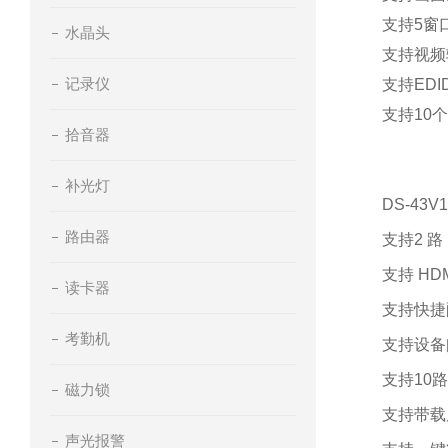
支持
5
窗
水晶头
支持视频
记录仪
支持
EDI
支持
10
个
拾音器
补光灯
DS-43V1
路由器
支持
2
路
支持
HDM
读卡器
支持快捷
考勤机
支持设备
支持
10
路
磁力锁
支持带载
声光报警