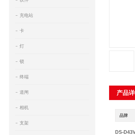
充电站
卡
灯
锁
终端
道闸
产品详
相机
品牌
支架
DS-D4