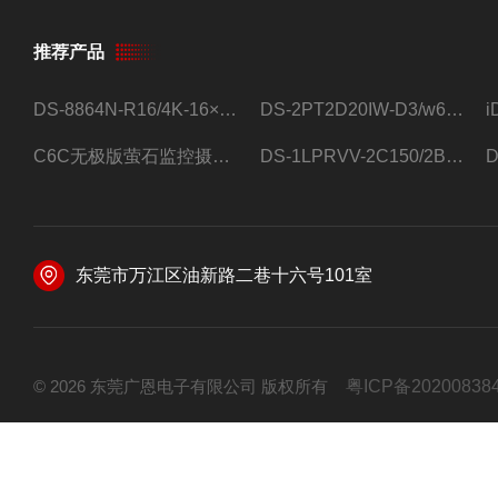
推荐产品
DS-8864N-R16/4K-16×4T/希捷16盘位录像机
DS-2PT2D20IW-D3/w64路高清硬盘录像机
C6C无极版萤石监控摄像头
DS-1LPRVV-2C150/2B监控室外夜视高清电源线护套线200米/卷
东莞市万江区油新路二巷十六号101室
© 2026 东莞广恩电子有限公司 版权所有
粤ICP备20200838