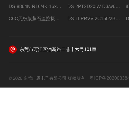
DS-8864N-R16/4K-16×4T/希捷16盘位录像机
DS-2PT2D20IW-D3/w64路高清硬盘录像机
C6C无极版萤石监控摄像头
DS-1LPRVV-2C150/2B监控室外夜视高清电源线护套线200米/卷
东莞市万江区油新路二巷十六号101室
© 2026 东莞广恩电子有限公司 版权所有
粤ICP备20200838