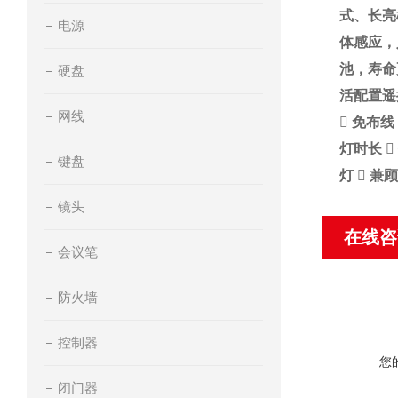
式、长亮
电源
体感应，
池，寿命
硬盘
活配置遥
网线
 免布
灯时长 
键盘
灯  
镜头
在线咨
会议笔
防火墙
控制器
您
闭门器