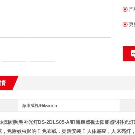
产
更
情
海康威视/Hikvision
阳能照明补光灯DS-2DLS05-A/IR
海康威视太阳能照明补光灯DS-2
分体式，免除蚊虫影响  免布线，灵活安装  人体感应，人来亮灯