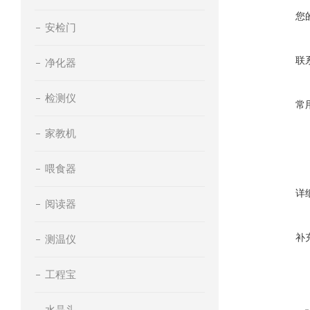
您
安检门
联
净化器
检测仪
常
家教机
喂食器
详
阅读器
补
测温仪
工程宝
水晶头