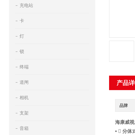
充电站
卡
灯
锁
终端
道闸
产品详
相机
品牌
支架
海康威视太
音箱
•  