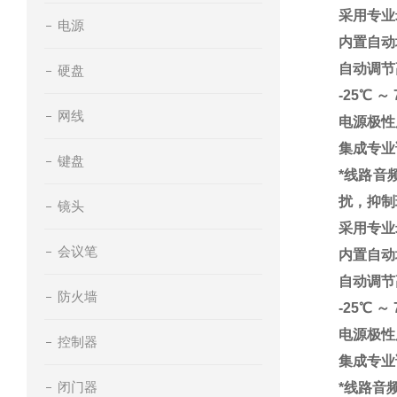
采用专业
电源
内置自动
自动调节
硬盘
-25℃
网线
电源极性
集成专业
键盘
*线路音
扰，抑制
镜头
采用专业
会议笔
内置自动
自动调节
防火墙
-25℃
电源极性
控制器
集成专业
闭门器
*线路音