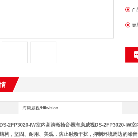
内
产
声
自
更
安
情
海康威视/Hikvision
S-2FP3020-IW室内高清晰拾音器
海康威视DS-2FP3020-I
结构，坚固、耐用、美观，防止射频干扰，抑制环境周边的噪音