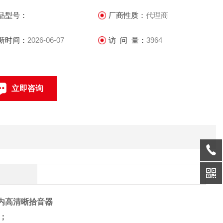
置自动增益AGC 电路、自动抑制高强度声音、消除远近距离的
品型号：
厂商性质：
代理商
音差别、使回放声音更透彻明亮；
动调节高强度声音和瞬间冲击音，可靠保护后端音频监控设备
新时间：
2026-06-07
访 问 量：
3964
全；
立即咨询
联系电话：
W室内高清晰拾音器
；