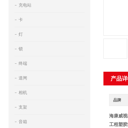
充电站
卡
灯
锁
终端
道闸
产品详
相机
品牌
支架
海康威视D
音箱
工程塑胶