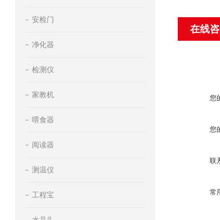
安检门
在线咨
净化器
检测仪
家教机
您
喂食器
您
阅读器
联
测温仪
常
工程宝
水晶头