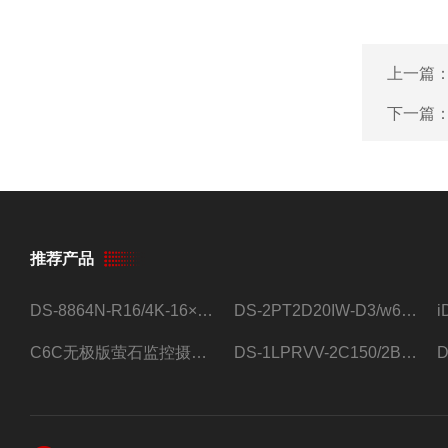
上一篇
下一篇
推荐产品
DS-8864N-R16/4K-16×4T/希捷16盘位录像机
DS-2PT2D20IW-D3/w64路高清硬盘录像机
C6C无极版萤石监控摄像头
DS-1LPRVV-2C150/2B监控室外夜视高清电源线护套线200米/卷