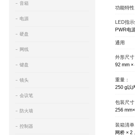
音箱
功能特性
电源
LED指
PWR电
硬盘
通用
网线
外形尺寸
键盘
92 mm ×
重量：
镜头
250 
会议笔
包装尺寸
256 mm×
防火墙
装箱清单
控制器
网桥 × 