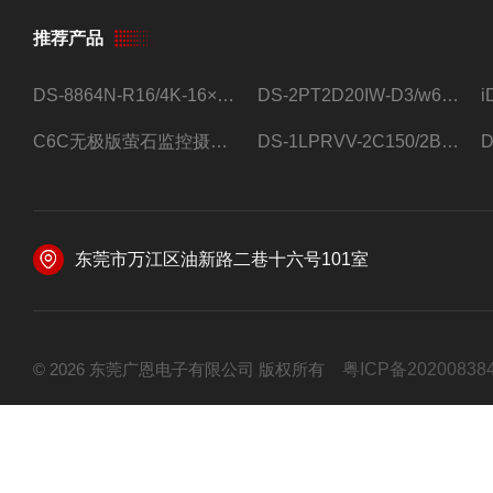
推荐产品
DS-8864N-R16/4K-16×4T/希捷16盘位录像机
DS-2PT2D20IW-D3/w64路高清硬盘录像机
C6C无极版萤石监控摄像头
DS-1LPRVV-2C150/2B监控室外夜视高清电源线护套线200米/卷
东莞市万江区油新路二巷十六号101室
© 2026 东莞广恩电子有限公司 版权所有
粤ICP备20200838