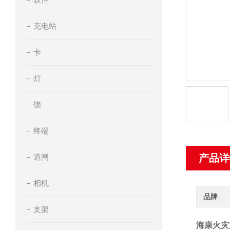
充电站
卡
灯
锁
终端
道闸
产品详
相机
品牌
支架
海康火灾声