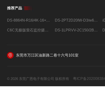
推荐产品
DS-8864N-R16/4K-16×4T/希捷16盘位录像机
DS-2PT2D20IW-D3/w64路高清硬盘录像机
C6C无极版萤石监控摄像头
DS-1LPRVV-2C150/2B监控室外夜视高清电源线护套线200米/卷
东莞市万江区油新路二巷十六号101室
© 2026 东莞广恩电子有限公司 版权所有
粤ICP备20200838