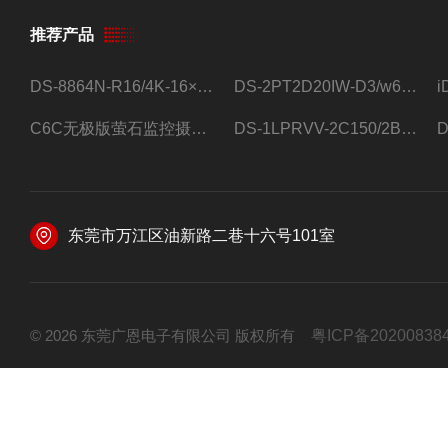
推荐产品
DS-8864N-R16/4K-16×4T/希捷16盘位录像机
DS-2PT2D20IW-D3/w64路高清硬盘录像机
C6C无极版萤石监控摄像头
DS-1LPRVV-2C150/2B监控室外夜视高清电源线护套线200米/卷
东莞市万江区油新路二巷十六号101室
© 2026 东莞广恩电子有限公司 版权所有
粤ICP备20200838