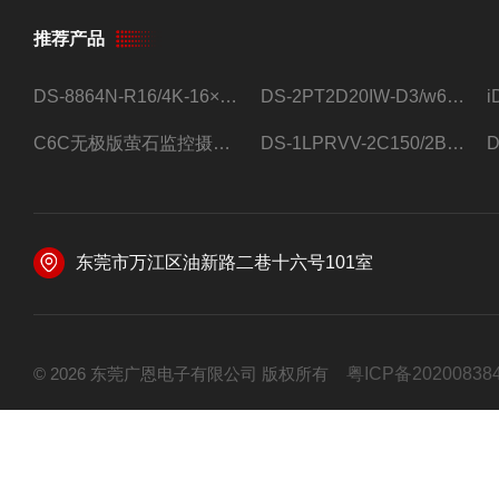
推荐产品
DS-8864N-R16/4K-16×4T/希捷16盘位录像机
DS-2PT2D20IW-D3/w64路高清硬盘录像机
C6C无极版萤石监控摄像头
DS-1LPRVV-2C150/2B监控室外夜视高清电源线护套线200米/卷
东莞市万江区油新路二巷十六号101室
© 2026 东莞广恩电子有限公司 版权所有
粤ICP备20200838