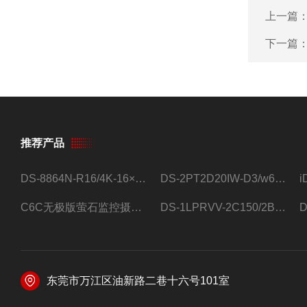
上一篇
下一篇
推荐产品
DS-8864N-R16/4K-16×4T/希捷16盘位录像机
DS-2PT2D20IW-D3/w64路高清硬盘录像机
C6C无极版萤石监控摄像头
DS-1LPRVV-2C150/2B监控室外夜视高清电源线护套线200米/卷
东莞市万江区油新路二巷十六号101室