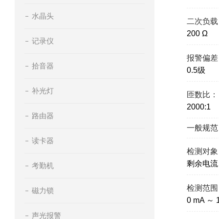
水晶头
二次负载
200 Ω
记录仪
报警偏差
拾音器
0.5级
补光灯
匝数比：
2000:1
路由器
一般规范
读卡器
检测对象
剩余电流
考勤机
检测范围
磁力锁
0 mA ～ 
声光报警