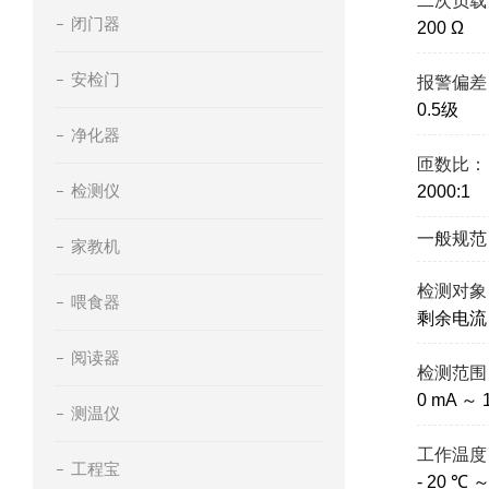
二次负载
闭门器
200 Ω
安检门
报警偏差
0.5级
净化器
匝数比：
检测仪
2000:1
一般规范
家教机
检测对象
喂食器
剩余电流
阅读器
检测范围
0 mA ～ 
测温仪
工作温度
工程宝
- 20 ℃ 