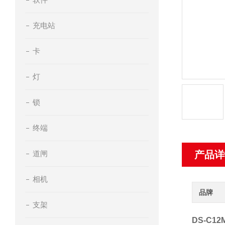
充电站
卡
灯
锁
终端
道闸
产品详
相机
品牌
支架
DS-C12