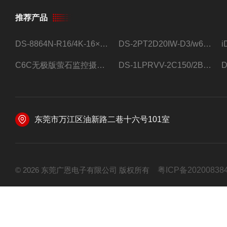
推荐产品
DS-8864N-R16/4K-16×4T/希捷16盘位录像机
DS-2PT2D20IW-D3/w64路高清硬盘录像机
C6C无极版萤石监控摄像头
DS-1LPRVV-2C150/2B监控室外夜视高清电源线护套线200米/卷
东莞市万江区油新路二巷十六号101室
© 2026 东莞广恩电子有限公司 版权所有
粤ICP备20200838