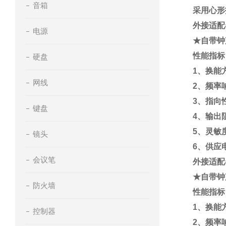
音箱
采用心形
外接适配
电源
★自带钟
性能指标
硬盘
1、换能
网线
2、频率响
3、指向
键盘
4、输出
5、灵敏
镜头
6、供应电
会议笔
外接适配
★自带钟
防火墙
性能指标
1、换能
控制器
2、频率响