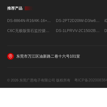
推荐产品
DS-8864N-R16/4K-16×4T/希捷16盘位录像机
DS-2PT2D20IW-D3/w64路高清硬盘录像机
C6C无极版萤石监控摄像头
DS-1LPRVV-2C150/2B监控室外夜视高清电源线护套线200米/卷
东莞市万江区油新路二巷十六号101室
© 2026 东莞广恩电子有限公司 版权所有
粤ICP备20200838