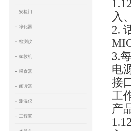
1
安检门
入
2
净化器
MI
检测仪
3
家教机
电源
喂食器
接口
阅读器
工作
测温仪
产品
工程宝
1
水晶头