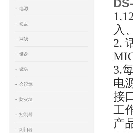
DS
电源
1
硬盘
入
网线
2
MI
键盘
3
镜头
电源
会议笔
接口
防火墙
工作
控制器
产品
闭门器