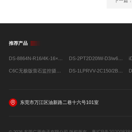
下一篇
推荐产品
DS-8864N-R16/4K-16×4T/希捷16盘位录像机
DS-2PT2D20IW-D3/w64路高清硬盘录像机
C6C无极版萤石监控摄像头
DS-1LPRVV-2C150/2B监控室外夜视高清电源线护套线200米/卷
东莞市万江区油新路二巷十六号101室
© 2026 东莞广恩电子有限公司 版权所有
粤ICP备20200838