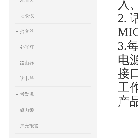
入
2
记录仪
MI
拾音器
3
补光灯
电源
路由器
接口
读卡器
工作
考勤机
产品
磁力锁
声光报警