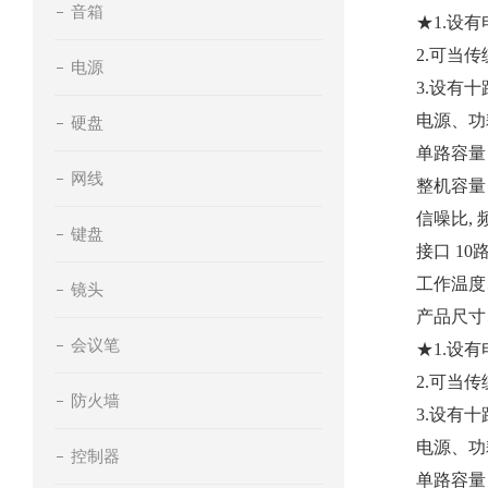
音箱
★1.设
2.可当
电源
3.设有
电源、功耗 
硬盘
单路容量 
网线
整机容量 
信噪比, 频响
键盘
接口 1
工作温度、
镜头
产品尺寸、重
会议笔
★1.设
2.可当
防火墙
3.设有
电源、功耗 
控制器
单路容量 