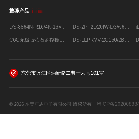
推荐产品
DS-8864N-R16/4K-16×4T/希捷16盘位录像机
DS-2PT2D20IW-D3/w64路高清硬盘录像机
C6C无极版萤石监控摄像头
DS-1LPRVV-2C150/2B监控室外夜视高清电源线护套线200米/卷
东莞市万江区油新路二巷十六号101室
© 2026 东莞广恩电子有限公司 版权所有
粤ICP备20200838