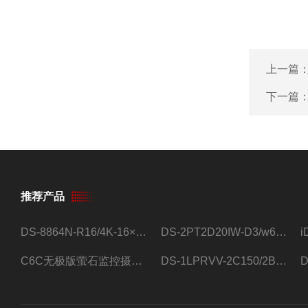
上一篇
下一篇
推荐产品
DS-8864N-R16/4K-16×4T/希捷16盘位录像机
DS-2PT2D20IW-D3/w64路高清硬盘录像机
C6C无极版萤石监控摄像头
DS-1LPRVV-2C150/2B监控室外夜视高清电源线护套线200米/卷