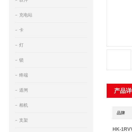
充电站
卡
灯
锁
终端
道闸
产品详
相机
品牌
支架
HK-1RV