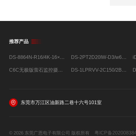
推荐产品
DS-8864N-R16/4K-16×4T/希捷16盘位录像机
DS-2PT2D20IW-D3/w64路高清硬盘录像机
C6C无极版萤石监控摄像头
DS-1LPRVV-2C150/2B监控室外夜视高清电源线护套线200米/卷
东莞市万江区油新路二巷十六号101室
© 2026 东莞广恩电子有限公司 版权所有
粤ICP备20200838