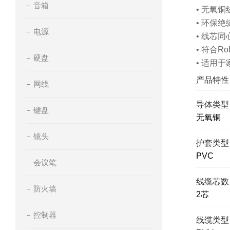
音箱
• 无氧
• 环保
电源
• 线芯
• 符合Ro
硬盘
• 适用
产品特性
网线
导体类型
键盘
无氧铜
镜头
护套类型
PVC
会议笔
线缆芯数
防火墙
2芯
控制器
线缆类型