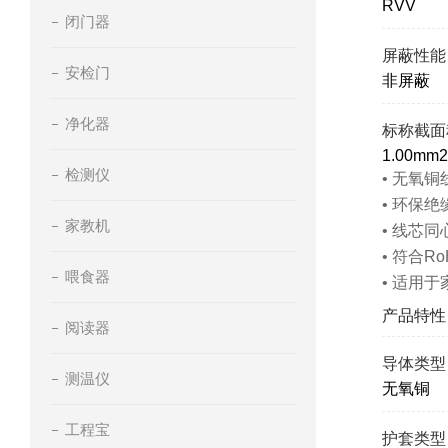
RVV
闭门器
屏蔽性能
安检门
非屏蔽
净化器
标称截面
1.00mm2
检测仪
• 无氧
• 环保
家教机
• 线芯
• 符合Ro
喂食器
• 适用
产品特性
阅读器
导体类型
测温仪
无氧铜
工程宝
护套类型