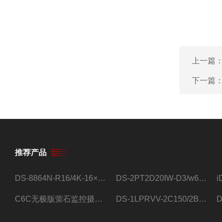
上一篇
下一篇
推荐产品
DS-8864N-R16/4K-16×4T/希捷16盘位录像机
DS-2PT2D20IW-D3/w64路高清硬盘录像机
C6C无极版萤石监控摄像头
DS-1LPRVV-2C150/2B监控室外夜视高清电源线护套线200米/卷