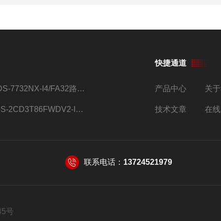
快捷通道
iDS-7732NX-I4/FA32路监控硬盘录像机
产品中心
关于
DS-2CD3T86FWDV2-I8S4g监控摄像头
技术文章
在线
联系电话：
13724521979
45号