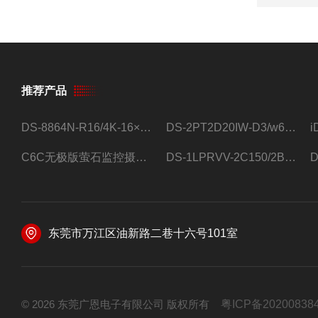
推荐产品
DS-8864N-R16/4K-16×4T/希捷16盘位录像机
DS-2PT2D20IW-D3/w64路高清硬盘录像机
C6C无极版萤石监控摄像头
DS-1LPRVV-2C150/2B监控室外夜视高清电源线护套线200米/卷
东莞市万江区油新路二巷十六号101室
© 2026 东莞广恩电子有限公司 版权所有
粤ICP备20200838