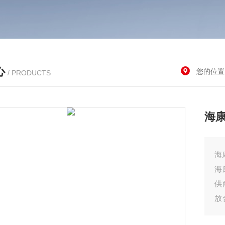
心
您的位置
/ PRODUCTS
海康
海
海
供
放
提