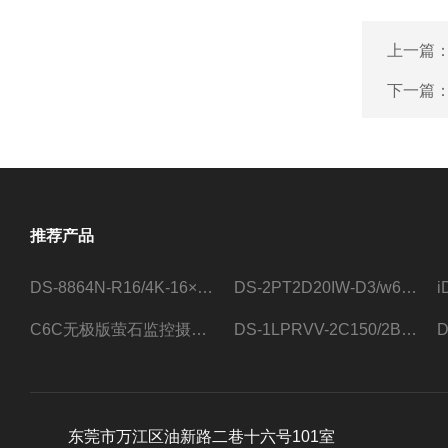
上一篇
下一篇
推荐产品
DS-8864N-R16/4K-16×4T/希捷16盘位录像机
DS-2PT2D20IW-D3/w64路高清硬盘录像机
C6C无极版萤石监控摄像头
DS-1LPRVV-2C150/2B监控室外夜视高清电源线护套线200米/卷
东莞市万江区油新路二巷十六号101室