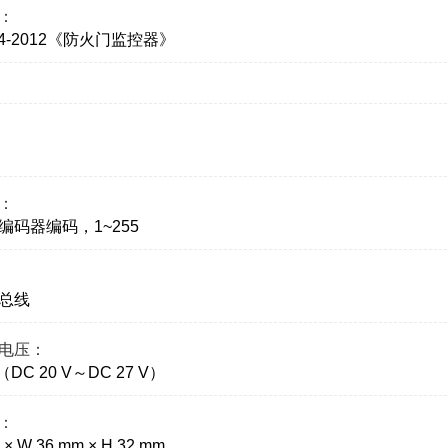
：
364-2012《防火门监控器》
：
编码器编码，1~255
总线
电压：
V（DC 20 V～DC 27 V）
：
 × W 36 mm × H 32 mm