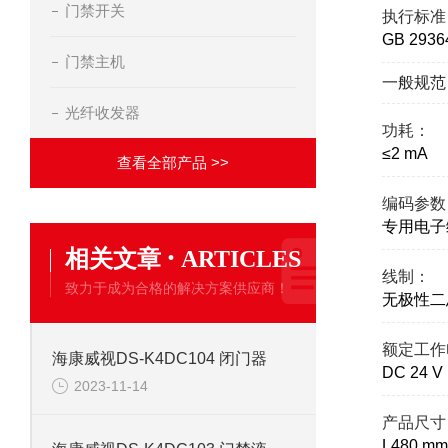
门禁开关
执行标准
GB 29
门禁主机
一般规范
光纤收发器
功耗：
≤2 mA
查看全部产品 >>
编码参数
专用电子
·
相关文章
ARTICLES
线制：
致力于成为合格的解决方案供应商！
无极性二
额定工作
海康威视DS-K4DC104 闭门器
DC 24 
2023-11-14
产品尺寸
L480 mm