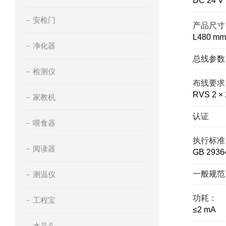
DC 24 
安检门
产品尺寸
L480 mm
净化器
总线参数
检测仪
布线要求
RVS 2 × 
家教机
认证
喂食器
执行标准
阅读器
GB 29
一般规范
测温仪
功耗：
工程宝
≤2 mA
水晶头