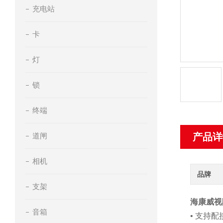
充电站
卡
灯
锁
终端
道闸
产品详
相机
品牌
支架
海康威视
音箱
• 支持配接