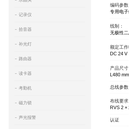
编码参数
专用电子
记录仪
线制：
拾音器
无极性二
补光灯
额定工作
DC 24 
路由器
产品尺寸
读卡器
L480 mm
总线参数
考勤机
布线要求
磁力锁
RVS 2 × 
声光报警
认证