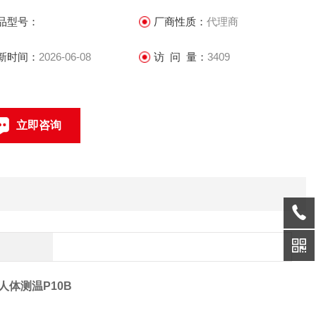
 支持定时、温差快门校正
品型号：
厂商性质：
代理商
 支持3D降噪功能，图像细节增强功能
新时间：
2026-06-08
访 问 量：
3409
 支持15种伪彩可调节
立即咨询
 测温功能：
联系电话：
 测温范围：5℃~100℃
 测温精度：±0.5℃（30℃~45℃）；±2℃（5℃~30℃，
5℃~100℃）
F人体测温P10B