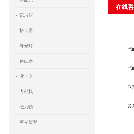
在线咨
记录仪
拾音器
补光灯
您
路由器
您
读卡器
联
考勤机
常
磁力锁
声光报警