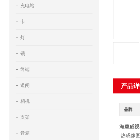
充电站
卡
灯
锁
终端
道闸
产品详
相机
品牌
支架
海康威视H
音箱
热成像