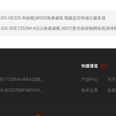
：
DS-VE22S-B(标配)/6533海康威视 视频监控存储云服务器
：
iDS-2DE7232IW-A(S1)海康威视 200万星光级智能网络高清球
快捷通道
iDS-7732NX-I4/FA32路监控硬盘录像机
产品中心
关于
DS-2CD3T86FWDV2-I8S4g监控摄像头
技术文章
在线