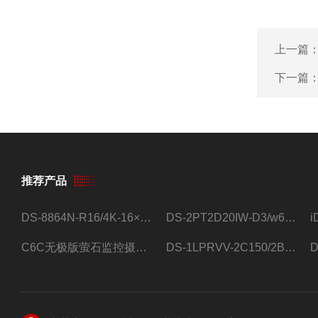
上一篇
下一篇
推荐产品
DS-8864N-R16/4K-16×4T/希捷16盘位录像机
DS-2PT2D20IW-D3/w64路高清硬盘录像机
C6C无极版萤石监控摄像头
DS-1LPRVV-2C150/2B监控室外夜视高清电源线护套线200米/卷