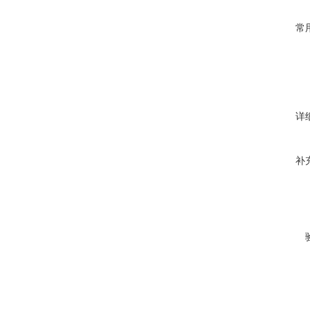
常
详
补