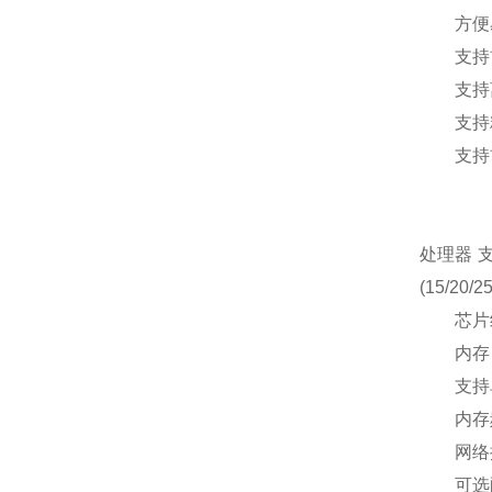
方便易
支持前
支持离
支持精
支持前
处理器 支
(15/2
芯片组 I
内存 1
支持单条容
内存频率支
网络控制
可选配万