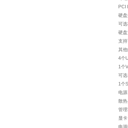
PCI 
硬盘控制器
可选3108
硬盘方案 
支持可选
其他端口
4个US
1个VG
可选1
1个S
电源 标
散热 
管理功能 
显卡 集
电源电压 A