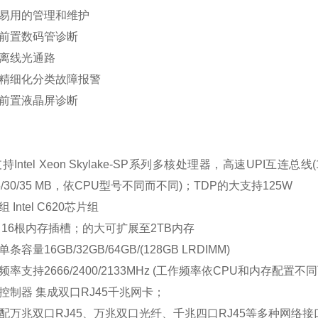
用的管理和维护
置数码管诊断
线光通路
细化分类故障报警
置液晶屏诊断
持Intel Xeon Skylake-SP系列多核处理器，高速UPI互连总
0/25/30/35 MB，依CPU型号不同而不同)；TDP的大支持125W
ntel C620芯片组
6根内存插槽；的大可扩展至2TB内存
量16GB/32GB/64GB/(128GB LRDIMM)
持2666/2400/2133MHz (工作频率依CPU和内存配置不
器 集成双口RJ45千兆网卡；
兆双口RJ45、万兆双口光纤、千兆四口RJ45等多种网络接