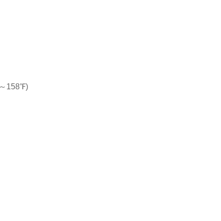
158℉)