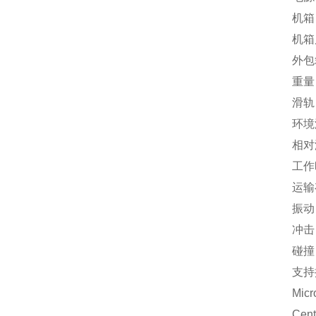
机箱 
机箱尺寸 8
外包箱尺
重量 的
滑轨 滑轨
环境温度要
相对湿度
工作时3
运输存储
振动 频率
冲击 峰值
碰撞 峰值
支持操作系统
Microso
CentO