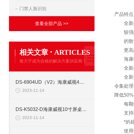
门禁人脸识别
产品特点
全新处
查看全部产品 >>
较强的
的散
·
更高的
相关文章
ARTICLES
海康DS-
致力于成为合格的解决方案供应商！
全新处
全新英特
DS-6904UD（V2）海康威视4路高清视频解码器
令集处理
2023-11-14
降低50
每颗CP
DS-K5032-D海康威视10寸屏桌面式人证核验终端
支持Nod
2023-11-14
*的处
使用Int