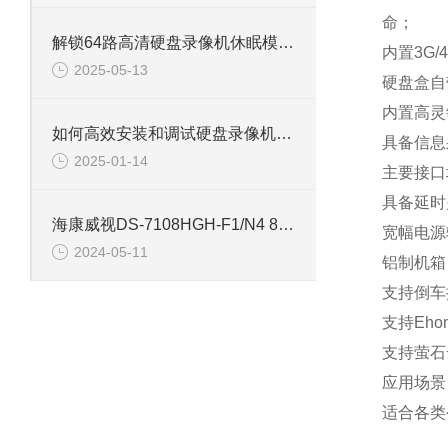
命；
解锁64路高清硬盘录像机休眠模式的多重优势
内置3G
2025-05-13
硬盘盒自
内置高灵
如何高效安装和调试硬盘录像机：专业教程
具备信息
2025-01-14
主要接口
具备延时
海康威视DS-7108HGH-F1/N4 8路单盘位同轴硬盘录像机
宽幅电源输
2024-05-11
铝制机箱
支持倒车
支持Eh
支持萤石云
应用场景
适合各类