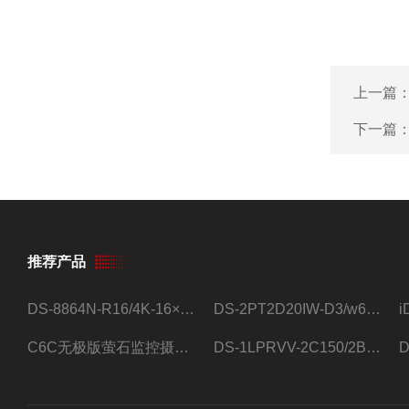
上一篇
下一篇
推荐产品
DS-8864N-R16/4K-16×4T/希捷16盘位录像机
DS-2PT2D20IW-D3/w64路高清硬盘录像机
C6C无极版萤石监控摄像头
DS-1LPRVV-2C150/2B监控室外夜视高清电源线护套线200米/卷