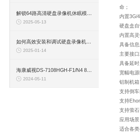
命；
解锁64路高清硬盘录像机休眠模式的多重优势
内置3G
2025-05-13
硬盘盒自
内置高灵
如何高效安装和调试硬盘录像机：专业教程
具备信息
2025-01-14
主要接口
具备延时
海康威视DS-7108HGH-F1/N4 8路单盘位同轴硬盘录像机
宽幅电源输
2024-05-11
铝制机箱
支持倒车
支持Eh
支持萤石云
应用场景
适合各类