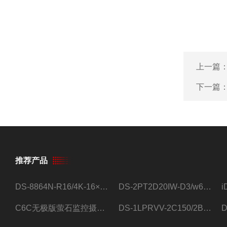
上一篇
下一篇
推荐产品
DS-8864N-R16/4K-16×4T/希捷16盘位录像机
DS-2PT2D20IW-D3/w64路高清硬盘录像机
C6C无极版萤石监控摄像头
DS-1LPRVV-2C150/2B监控室外夜视高清电源线护套线200米/卷