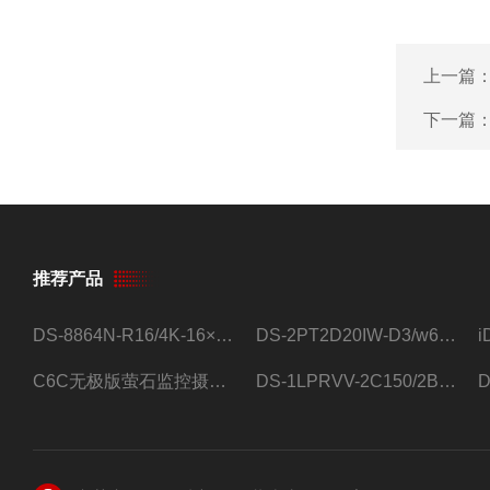
上一篇
下一篇
推荐产品
DS-8864N-R16/4K-16×4T/希捷16盘位录像机
DS-2PT2D20IW-D3/w64路高清硬盘录像机
C6C无极版萤石监控摄像头
DS-1LPRVV-2C150/2B监控室外夜视高清电源线护套线200米/卷