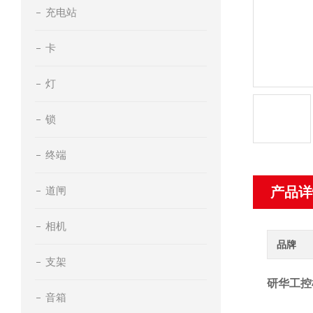
充电站
卡
灯
锁
终端
道闸
产品详
相机
品牌
支架
研华工控
音箱