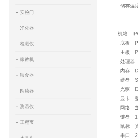
储存温度
安检门
净化器
机箱 IP
底板 PCA
检测仪
主板 PCA
家教机
处理器 P4
内存 DD
喂食器
硬盘 SA
光驱 DV
阅读器
显卡 整
测温仪
网络 主板集
键盘 1
工程宝
鼠标 
串口 2
水晶头