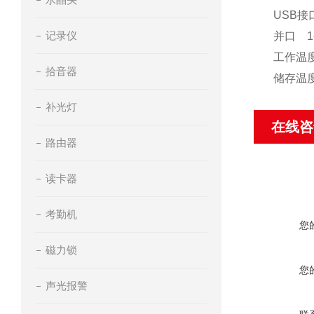
USB接口
记录仪
并口 1个(
工作温度
拾音器
储存温度
补光灯
在线咨
路由器
读卡器
考勤机
您
磁力锁
您
声光报警