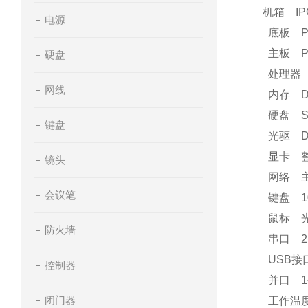
机箱 IP
电源
底板 PCA
主板 PCA
硬盘
处理器 P4
网线
内存 DD
硬盘 SA
键盘
光驱 DV
显卡 整
镜头
网络 主板集
会议笔
键盘 1
鼠标 
防火墙
串口 2
USB接口
控制器
并口 1个(
闭门器
工作温度