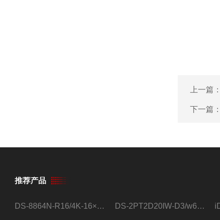
上一篇
下一篇
推荐产品
DS-8864N-R16/4K-16×4T/希捷16盘位录像机
DS-2PT2D20IW-D3/w64路高清硬盘录像机