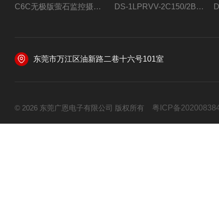
C6C无极版萤石监控摄像头
DS-1LPRVV-2C150/2B监控室外夜视高清电源线护套线200米/卷
东莞市万江区油新路二巷十六号101室
© 2026 东莞广恩电子有限公司 版权所有
粤ICP备20200838