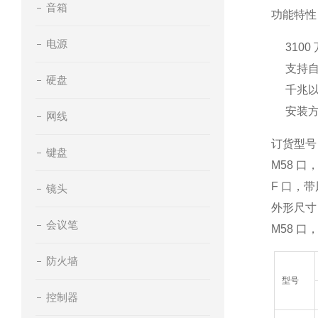
音箱
功能特性
电源
310
支持自
硬盘
千兆以
安装
网线
订货型号
键盘
M58 口
F 口，带
镜头
外形尺寸
会议笔
M58 口
防火墙
型号
控制器