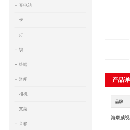
充电站
卡
灯
锁
终端
道闸
产品详
相机
品牌
支架
海康威视
音箱