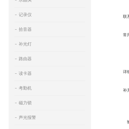
记录仪
联
拾音器
常
补光灯
路由器
详
读卡器
考勤机
补
磁力锁
声光报警