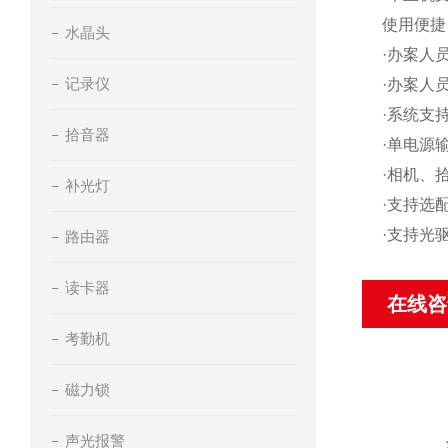
使用便捷
水晶头
·办案人
记录仪
·办案人
·系统支
拾音器
·单电源
·相机、
补光灯
·支持选
·支持光
路由器
读卡器
在线咨
考勤机
磁力锁
声光报警