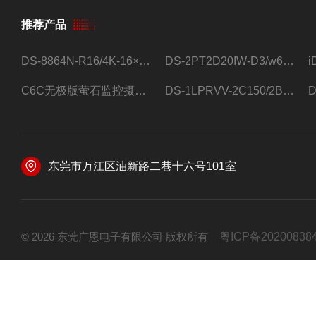
推荐产品
DS-8864N-R16/4K-16×4T/希捷16盘位录像机
DS-2PT2D20IW-D3/w64路高清硬盘录像机
C6C无极版萤石监控摄像头
DS-1LPRVV-2C150/2B监控室外夜视高清电源线护套线200米/卷
东莞市万江区油新路二巷十六号101室
© 2026 东莞广恩电子有限公司 版权所有
粤ICP备20200838