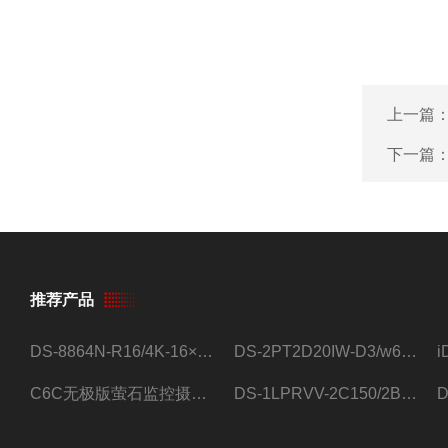
上一篇
下一篇
推荐产品
DS-8864N-R16/4K-16×4T/希捷16盘位录像机
DS-2PT2D20IW-D3/w64路高清硬盘录像机
C6C无极版萤石监控摄像头
DS-1LPRVV-2C150/2B监控室外夜视高清电源线护套线200米/卷