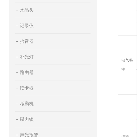
水晶头
记录仪
拾音器
补光灯
电气特
性
路由器
读卡器
考勤机
磁力锁
声光报警
结构