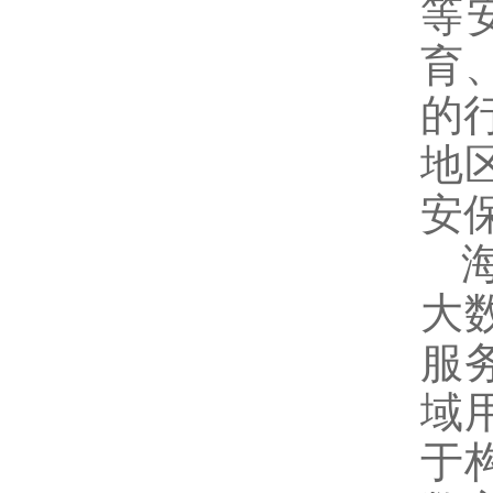
等
育
的
地
安
海
大
服
域
于