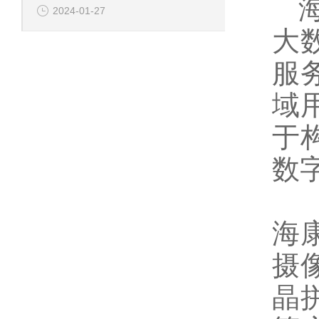
海
2024-01-27
大
服
域
于
数
海
摄像
晶