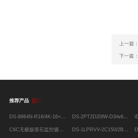
上一篇
下一篇
推荐产品
DS-8864N-R16/4K-16×4T/希捷16盘位录像机
DS-2PT2D20IW-D3/w64路高清硬盘录像机
C6C无极版萤石监控摄像头
DS-1LPRVV-2C150/2B监控室外夜视高清电源线护套线200米/卷