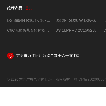
推荐产品
DS-8864N-R16/4K-16×4T/希捷16盘位录像机
DS-2PT2D20IW-D3/w64路高清硬盘录像机
C6C无极版萤石监控摄像头
DS-1LPRVV-2C150/2B监控室外夜视高清电源线护套线200米/卷
东莞市万江区油新路二巷十六号101室
© 2026 东莞广恩电子有限公司 版权所有
粤ICP备20200838