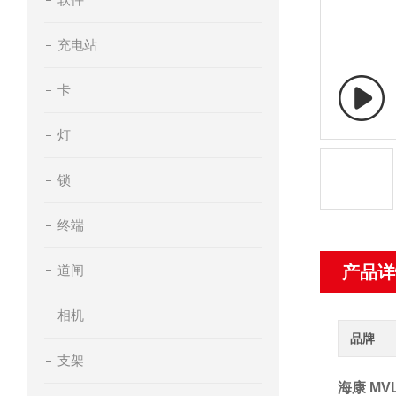
充电站
卡
灯
锁
终端
道闸
产品详
相机
品牌
支架
海康 MV