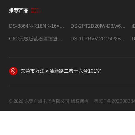
推荐产品
DS-8864N-R16/4K-16×4T/希捷16盘位录像机
DS-2PT2D20IW-D3/w64路高清硬盘录像机
C6C无极版萤石监控摄像头
DS-1LPRVV-2C150/2B监控室外夜视高清电源线护套线200米/卷
东莞市万江区油新路二巷十六号101室
© 2026 东莞广恩电子有限公司 版权所有
粤ICP备20200838