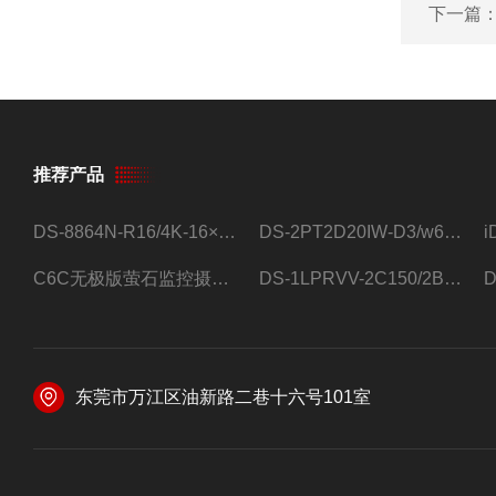
下一篇
推荐产品
DS-8864N-R16/4K-16×4T/希捷16盘位录像机
DS-2PT2D20IW-D3/w64路高清硬盘录像机
C6C无极版萤石监控摄像头
DS-1LPRVV-2C150/2B监控室外夜视高清电源线护套线200米/卷
东莞市万江区油新路二巷十六号101室