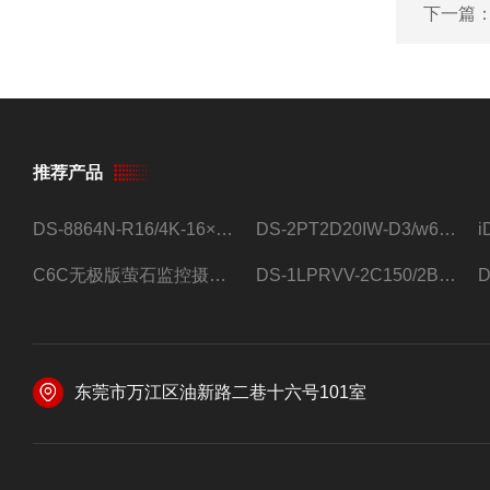
下一篇
推荐产品
DS-8864N-R16/4K-16×4T/希捷16盘位录像机
DS-2PT2D20IW-D3/w64路高清硬盘录像机
C6C无极版萤石监控摄像头
DS-1LPRVV-2C150/2B监控室外夜视高清电源线护套线200米/卷
东莞市万江区油新路二巷十六号101室