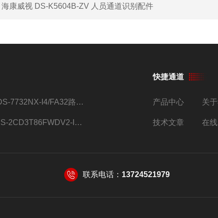
：
海康威视 DS-K5604B-ZV 人员通道识别配件
快捷通道
iDS-7732NX-I4/FA32路监控硬盘录像机
产品中心
关于
DS-2CD3T86FWDV2-I8S4g监控摄像头
技术文章
在线
联系电话：
13724521979