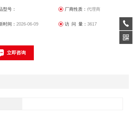
自动切换,自动彩转黑功能,实现昼夜监控
品型号：
厂商性质：
代理商
新时间：
2026-06-09
访 问 量：
3617
持自动白平衡功能,色彩还原度高,图像逼真
 支持背光补偿功能,适用于背光环境下前景物体的监控
支持SMART IR 功能
立即咨询
 采用矩阵
联系电话：