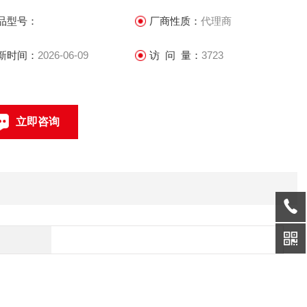
的行业解决方案。这些产品和方案面向100多个国家和地区，在
品型号：
厂商性质：
代理商
京大运会、上海世博会、青藏铁路等重大安保项目中
新时间：
2026-06-09
访 问 量：
3723
立即咨询
联系电话：