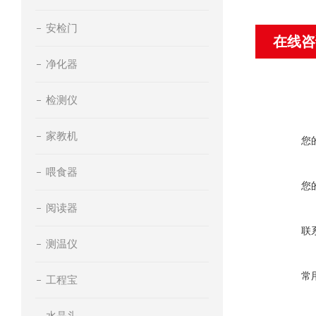
安检门
在线咨
净化器
检测仪
家教机
您
喂食器
您
阅读器
联
测温仪
常
工程宝
水晶头