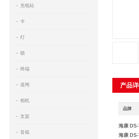
充电站
卡
灯
锁
终端
道闸
产品详
相机
品牌
支架
海康 DS-
音箱
海康 DS-