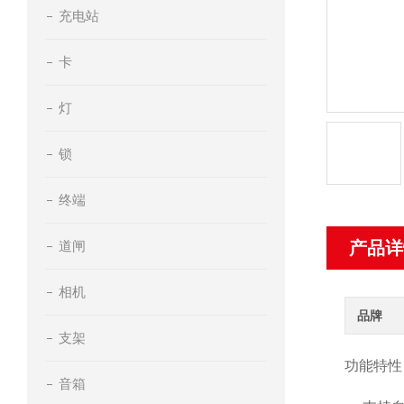
充电站
卡
灯
锁
终端
道闸
产品详
相机
品牌
支架
功能特性
音箱