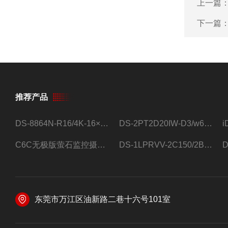
上一篇
下一篇
推荐产品
DS-8864N-R16/4K-16×4T/希捷16盘位录像机
DS-2PT2D20IW-D3/w64路高清硬盘录像机
C6C无极版萤石监控摄像头
DS-1LPRVV-2C150/2B监控室外夜视高清电源线护套线200米/卷
东莞市万江区油新路二巷十六号101室