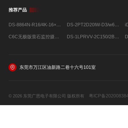
推荐产品
DS-8864N-R16/4K-16×4T/希捷16盘位录像机
DS-2PT2D20IW-D3/w64路高清硬盘录像机
C6C无极版萤石监控摄像头
DS-1LPRVV-2C150/2B监控室外夜视高清电源线护套线200米/卷
东莞市万江区油新路二巷十六号101室
© 2026 东莞广恩电子有限公司 版权所有
粤ICP备20200838