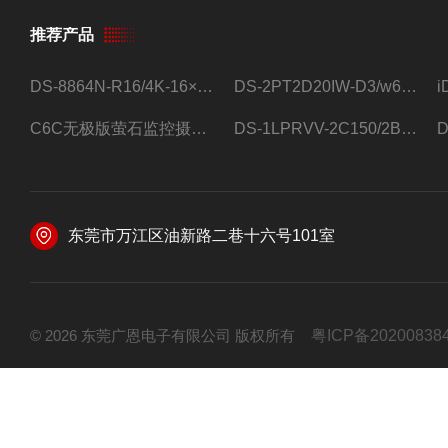
推荐产品
DS-8864N-R16/4K-16×4T/希捷16盘位录像机
DS-2PT2D20IW-D3/w64路高清硬盘录像机
C6C无极版萤石监控摄像头
DS-1LPRVV-2C150/2B监控室外夜视高清电源线护套线200米/卷
东莞市万江区油新路二巷十六号101室
© 2026 东莞广恩电子有限公司 版权所有
粤ICP备20200838