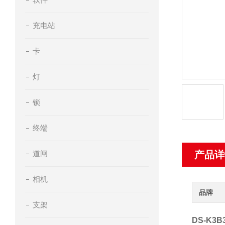
充电站
卡
灯
锁
终端
道闸
产品详
相机
品牌
支架
DS-K3B