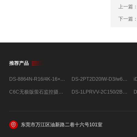
上一篇
下一篇
推荐产品
DS-8864N-R16/4K-16×4T/希捷16盘位录像机
DS-2PT2D20IW-D3/w64路高清硬盘录像机
C6C无极版萤石监控摄像头
DS-1LPRVV-2C150/2B监控室外夜视高清电源线护套线200米/卷
东莞市万江区油新路二巷十六号101室