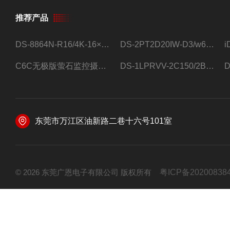
推荐产品
DS-8864N-R16/4K-16×4T/希捷16盘位录像机
DS-2PT2D20IW-D3/w64路高清硬盘录像机
C6C无极版萤石监控摄像头
DS-1LPRVV-2C150/2B监控室外夜视高清电源线护套线200米/卷
东莞市万江区油新路二巷十六号101室
© 2026 东莞广恩电子有限公司 版权所有
粤ICP备20200838