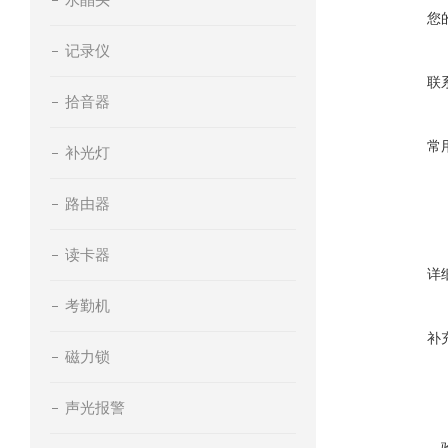
您
记录仪
联
拾音器
常
补光灯
路由器
读卡器
详
考勤机
补
磁力锁
声光报警