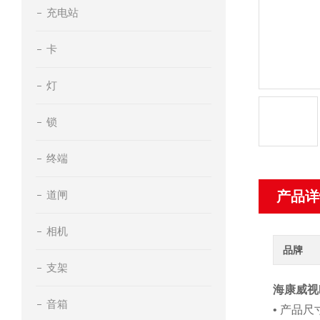
充电站
卡
灯
锁
终端
道闸
产品详
相机
品牌
支架
海康威视DS
音箱
• 产品尺寸