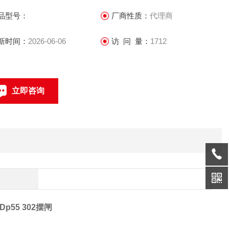
行，防止恐慌
品型号：
厂商性质：
代理商
 LED通行方向指示，显示通行状态
新时间：
2026-06-06
访 问 量：
1712
 防夹功能，在门翼复位的过程中遇阻时，自动反弹或在规定的时
内电机自动停止工作,同时发出声光报警
立即咨询
联系电话：
Dp55 302摆闸